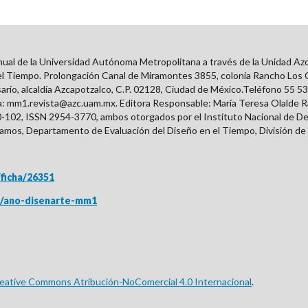
de la Universidad Autónoma Metropolitana a través de la Unidad Azcapo
 Tiempo. Prolongación Canal de Miramontes 3855, colonia Rancho Los Col
sario, alcaldía Azcapotzalco, C.P. 02128, Ciudad de México.Teléfono 55 53
ca: mm1.revista@azc.uam.mx. Editora Responsable: María Teresa Olalde 
0-102, ISSN
2954-3770
, ambos otorgados por el Instituto Nacional de D
amos, Departamento de Evaluación del Diseño en el Tiempo, División de 
/ficha/26351
tas/ano-disenarte-mm1
reative Commons Atribución-NoComercial 4.0 Internacional
.