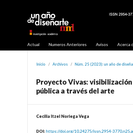
Actual
Numeros Anteriores
Avisos
Acerca 
Inicio
/
Archivos
/
Núm. 25 (2023): un año de diseñ
Proyecto Vivas: visibilización
pública a través del arte
Cecilia Itzel Noriega Vega
https://doi.org/10.24275/issn.2954-3770.n25.
DOI: