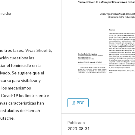
nicidio
e tres fases: Vivas Shoefiti,
ación cuestiona las
iar el feminicidio en la
privado. Se sugiere que el
urso para visibilizar y
mo los mecanismos
 Covid-19 los límites entre
PDF
evas características han
s postulados de Hannah
eutsche.
Publicado
2023-08-31