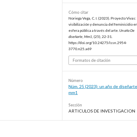
Cómo citar
Noriega Vega, C. I. (2023). Proyecto Vivas:
visibilización y denuncia del feminicidio en
esfera pública a través del arte.
Un año De
diseñarte, Mm1
, (25), 22-31.
https://doi.org/10.24275/issn.2954-
3770.n25.a69
Formatos de citación
Número
Núm. 25 (2023): un año de diseñarte
mm1
Sección
ARTICULOS DE INVESTIGACION