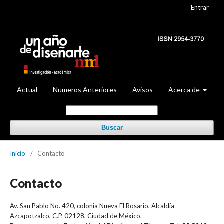
Entrar
Actual
Numeros Anteriores
Avisos
Acerca de
Buscar
Inicio
/
Contacto
Contacto
Av. San Pablo No. 420, colonia Nueva El Rosario, Alcaldía
Azcapotzalco, C.P. 02128, Ciudad de México.