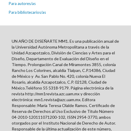
Para autores/as
Para bibliotecarios/as
UN AÑO DE DISEÑARTE MM1. Es una publicación anual de
la Universidad Autónoma Metropolitana a través de la
Unidad Azcapotzalco, División de Ciencias y Artes para el
Diseño, Departamento de Evaluación del Diseño en el
Tiempo. Prolongación Canal de Miramontes 3855, colonia
Rancho Los Colorines, alcaldía Tlalpan, C.P.14386, Ciudad
de México y
Av. San Pablo No. 420, colonia Nueva El
Rosario, alcaldía Azcapotzalco, C.P. 02128, Ciudad de
México.Teléfono 55 5318-9179. Página electrónica de la
revista http://mm1revista.azc.uam.mx y dirección
electrónica: mm1.revista@azc.uam.mx. Editora
Responsable: María Teresa Olalde Ramos. Certificado de
Reserva de Derechos al Uso Exclusivo de Título Número
04-2010-120111071200-102, ISSN
2954-3770
, ambos
otorgados por el Instituto Nacional de Derecho de Autor.
Responsable de la última actualización de este número,