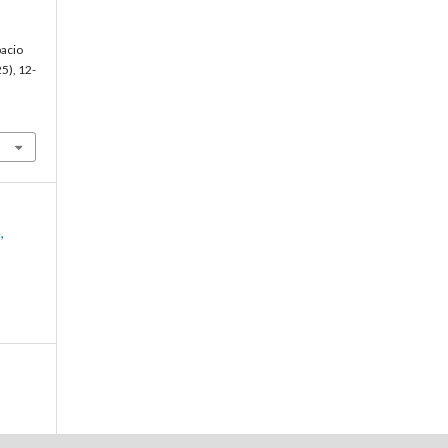
pacio
25), 12-
,