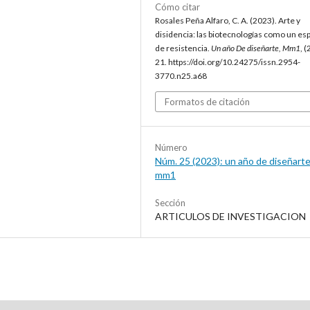
Cómo citar
Rosales Peña Alfaro, C. A. (2023). Arte y
disidencia: las biotecnologías como un es
de resistencia.
Un año De diseñarte, Mm1
, (
21. https://doi.org/10.24275/issn.2954-
3770.n25.a68
Formatos de citación
Número
Núm. 25 (2023): un año de diseñarte
mm1
Sección
ARTICULOS DE INVESTIGACION