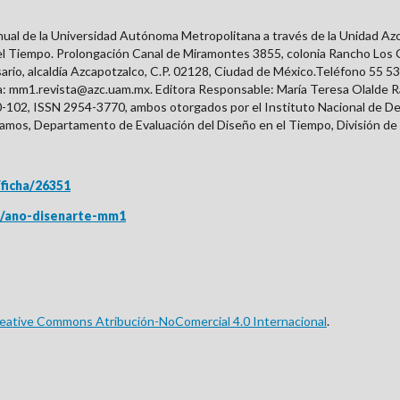
de la Universidad Autónoma Metropolitana a través de la Unidad Azcapo
 Tiempo. Prolongación Canal de Miramontes 3855, colonia Rancho Los Col
sario, alcaldía Azcapotzalco, C.P. 02128, Ciudad de México.Teléfono 55 53
ca: mm1.revista@azc.uam.mx. Editora Responsable: María Teresa Olalde 
0-102, ISSN
2954-3770
, ambos otorgados por el Instituto Nacional de D
amos, Departamento de Evaluación del Diseño en el Tiempo, División de 
/ficha/26351
tas/ano-disenarte-mm1
reative Commons Atribución-NoComercial 4.0 Internacional
.