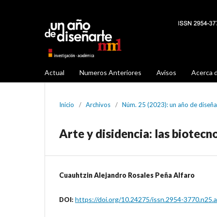
Actual
Numeros Anteriores
Avisos
Acerca 
Inicio
/
Archivos
/
Núm. 25 (2023): un año de diseñ
Arte y disidencia: las biotecn
Cuauhtzin Alejandro Rosales Peña Alfaro
https://doi.org/10.24275/issn.2954-3770.n25.
DOI: