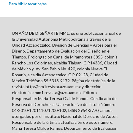
Para bibliotecarios/as
UN AÑO DE DISEÑARTE MM1. Es una publicación anual de
la Universidad Autónoma Metropolitana a través de la
Unidad Azcapotzalco, División de Ciencias y Artes para el
Diseño, Departamento de Evaluación del Diseño en el
Tiempo. Prolongación Canal de Miramontes 3855, colonia
Rancho Los Colorines, alcaldía Tlalpan, C.P.14386, Ciudad
de México y
Av. San Pablo No. 420, colonia Nueva El
Rosario, alcaldía Azcapotzalco, C.P. 02128, Ciudad de
México.Teléfono 55 5318-9179. Página electrónica de la
revista http://mm1revista.azc.uam.mx y dirección
electrónica: mm1.revista@azc.uam.mx. Editora
Responsable: María Teresa Olalde Ramos. Certificado de
Reserva de Derechos al Uso Exclusivo de Título Número
04-2010-120111071200-102, ISSN
2954-3770
, ambos
otorgados por el Instituto Nacional de Derecho de Autor.
Responsable de la última actualización de este número,
María Teresa Olalde Ramos, Departamento de Evaluación