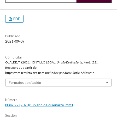
PDF
Publicado
2021-09-09
Cómo citar
OLALDE, T. (2021). CINTILLO LEGAL.
Un año De diseñarte, Mm1
, (22).
Recuperado a partir de
https://mm1revista.azc.uam.mx/index.php/mm1/article/view/15
Formatos de citación
Número
Núm. 22 (2020): un año de diseñarte, mm1
Sección