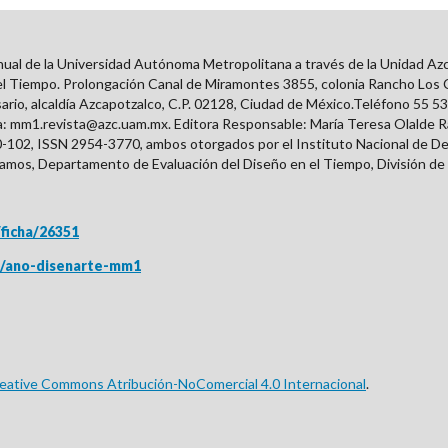
de la Universidad Autónoma Metropolitana a través de la Unidad Azcapo
 Tiempo. Prolongación Canal de Miramontes 3855, colonia Rancho Los Col
sario, alcaldía Azcapotzalco, C.P. 02128, Ciudad de México.Teléfono 55 53
ca: mm1.revista@azc.uam.mx. Editora Responsable: María Teresa Olalde 
0-102, ISSN
2954-3770
, ambos otorgados por el Instituto Nacional de D
amos, Departamento de Evaluación del Diseño en el Tiempo, División de 
/ficha/26351
tas/ano-disenarte-mm1
reative Commons Atribución-NoComercial 4.0 Internacional
.