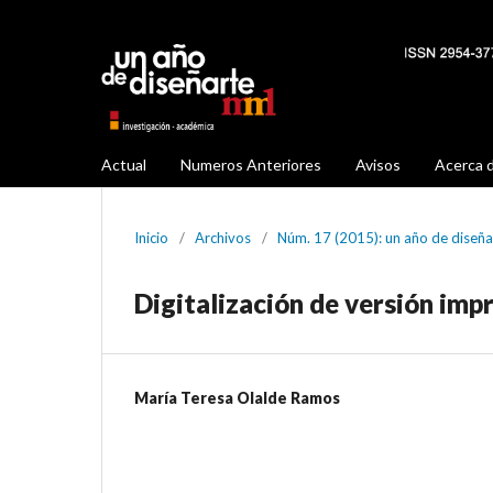
Actual
Numeros Anteriores
Avisos
Acerca 
Inicio
/
Archivos
/
Núm. 17 (2015): un año de dise
Digitalización de versión im
María Teresa Olalde Ramos