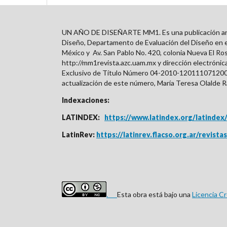
UN AÑO DE DISEÑARTE MM1. Es una publicación anual 
Diseño, Departamento de Evaluación del Diseño en el
México y
Av. San Pablo No. 420, colonia Nueva El Ro
http://mm1revista.azc.uam.mx y dirección electróni
Exclusivo de Título Número 04-2010-12011107120
actualización de este número, María Teresa Olalde R
Indexaciones:
LATINDEX:
https://www.latindex.org/
latindex
LatinRev:
https://latinrev.flacso.org.ar/revis
.
Esta obra está bajo una
Licencia C