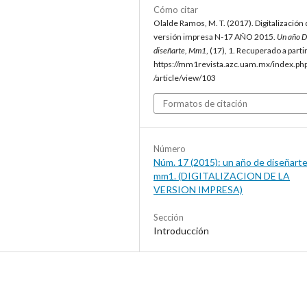
Cómo citar
Olalde Ramos, M. T. (2017). Digitalización
versión impresa N-17 AÑO 2015.
Un año 
diseñarte, Mm1
, (17), 1. Recuperado a parti
https://mm1revista.azc.uam.mx/index.p
/article/view/103
Formatos de citación
Número
Núm. 17 (2015): un año de diseñarte
mm1. (DIGITALIZACION DE LA
VERSION IMPRESA)
Sección
Introducción