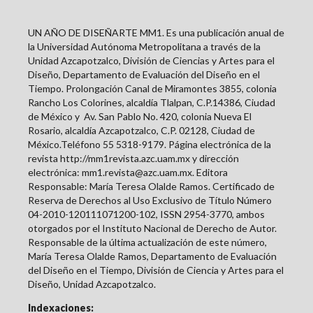
UN AÑO DE DISEÑARTE MM1. Es una publicación anual de
la Universidad Autónoma Metropolitana a través de la
Unidad Azcapotzalco, División de Ciencias y Artes para el
Diseño, Departamento de Evaluación del Diseño en el
Tiempo. Prolongación Canal de Miramontes 3855, colonia
Rancho Los Colorines, alcaldía Tlalpan, C.P.14386, Ciudad
de México y
Av. San Pablo No. 420, colonia Nueva El
Rosario, alcaldía Azcapotzalco, C.P. 02128, Ciudad de
México.Teléfono 55 5318-9179. Página electrónica de la
revista http://mm1revista.azc.uam.mx y dirección
electrónica: mm1.revista@azc.uam.mx. Editora
Responsable: María Teresa Olalde Ramos. Certificado de
Reserva de Derechos al Uso Exclusivo de Título Número
04-2010-120111071200-102, ISSN
2954-3770
, ambos
otorgados por el Instituto Nacional de Derecho de Autor.
Responsable de la última actualización de este número,
María Teresa Olalde Ramos, Departamento de Evaluación
del Diseño en el Tiempo, División de Ciencia y Artes para el
Diseño, Unidad Azcapotzalco.
Indexaciones: