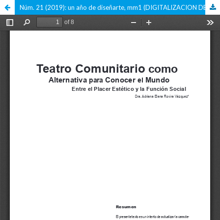
Núm. 21 (2019): un año de diseñarte, mm1 (DIGITALIZACION DE LA VERSION IMPRESA)