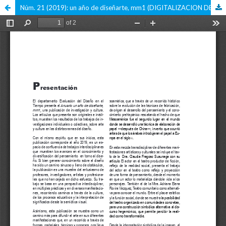
Núm. 21 (2019): un año de diseñarte, mm1 (DIGITALIZACION DE LA VERSION IMPRESA)