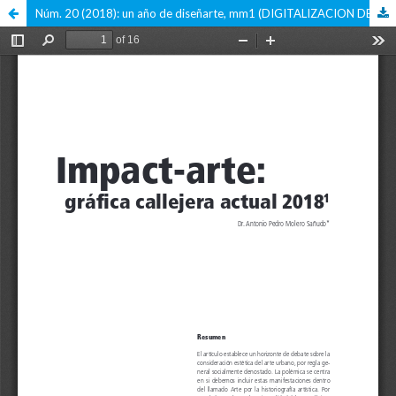
Núm. 20 (2018): un año de diseñarte, mm1 (DIGITALIZACION DE LA VERSION IMPRESA)