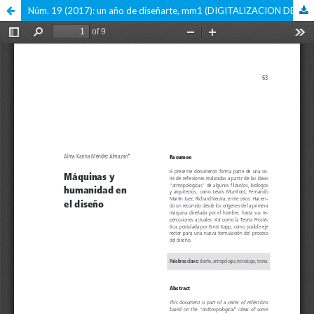
Núm. 19 (2017): un año de diseñarte, mm1 (DIGITALIZACION DE LA VERSION IMPRESA)