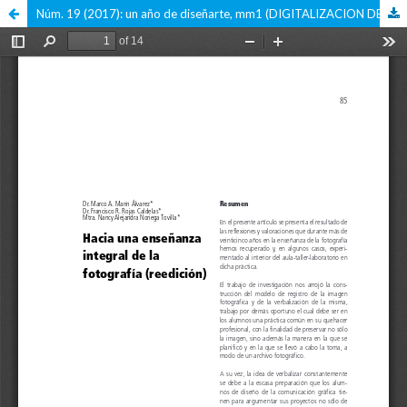
Núm. 19 (2017): un año de diseñarte, mm1 (DIGITALIZACION DE LA VERSION IMPRESA)