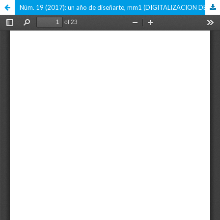
Núm. 19 (2017): un año de diseñarte, mm1 (DIGITALIZACION DE LA VERSION IMPRESA)