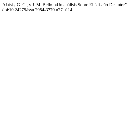
Alatsis, G. C., y J. M. Bello. «Un análisis Sobre El “diseño De auto
doi:10.24275/issn.2954-3770.n27.a114.