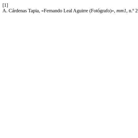
[1]
A. Cárdenas Tapia, «Fernando Leal Aguirre (Fotógrafo)»,
mm1
, n.º 