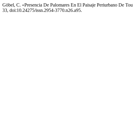
Göbel, C. «Presencia De Palomares En El Paisaje Periurbano De Tou
33, doi:10.24275/issn.2954-3770.n26.a95.