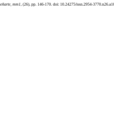
señarte, mm1
, (26), pp. 146-170. doi: 10.24275/issn.2954-3770.n26.a1